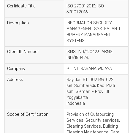
Certificate Title
ISO 27001:2013; ISO
37001:2016;
Description
INFORMATION SECURITY
MANAGEMENT SYSTEM; ANTI-
BRIBERY MANAGEMENT
SYSTEMS;
Client ID Number
ISMS-IND/120423; ABMS-
IND/150423;
Company
PT. INTI SARANA WIJAYA
Address
Sayidan RT. 002 RW. 022
Kel. Sumberadi, Kec. Mlati
Kab. Sleman – Prov. DI
Yogyakarta
Indonesia
Scope of Certification
Provision of Outsourcing
Services, Security services,
Cleaning Services, Building
Cleaning Maintenance, Care