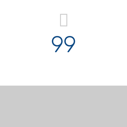
99
% on-time completion