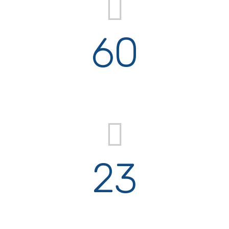
60
Projects Completed
23
Team Members