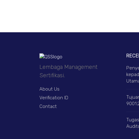
RECE
Lembaga Management
Penye
kepad
Sertifikasi.
Utama
About Us
Tujuan
Verification ID
9001:
Contact
Tugas
Audito