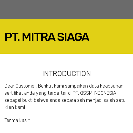
PT. MITRA SIAGA
FACEBOOK
TWITTER
LINKEDIN
INTRODUCTION
GOOGLE+
EMAIL
Dear Customer, Berikut kami sampaikan data keabsahan
sertifikat anda yang terdaftar di PT. QSSM INDONESIA
sebagai bukti bahwa anda secara sah menjadi salah satu
klien kami.
Terima kasih