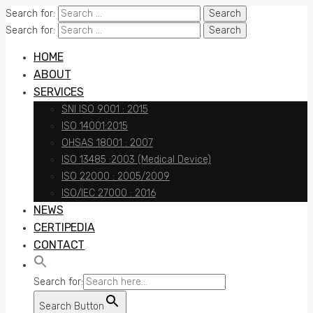
Search for:
Search for:
HOME
ABOUT
SERVICES
SNI ISO 9001 : 2015
ISO 14001:2015
OHSAS 18001 : 2007
ISO 13485 :2003 (Medical Device)
ISO 22000 : 2005/2009
ISO/IEC 27000 : 2016
NEWS
CERTIPEDIA
CONTACT
Search for:
Search Button